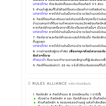
บทลงโทษ
ตัดเงินมิตติ้งและเงินเดือนกิลด์ 1/3 ส่วน
5. ห้ามนำผู้เล่นที่ไม่ใช่กิลด์ที่ลงทะเบียนทำการตีสลับ
บทลงโทษ
หากได้บ้านวันนั้นๆจะนำรางวัลบ้านวอร์เงิน
6. กิลด์ที่คนเกินจะต้องมาแจ้งในวอร์นั้นๆทุกครั้งว่าเล
จำนวนคนเท่าที่ทีมงานกำหนดหากนอนวัดพร้อมกิลด์หลัก จะ
หากกิลด์สำรองหรือสาขาตีได้จะเป็นของกิลนั้นๆ (ไม่รว
บทลงโทษ
หากได้บ้านวันนั้นๆจะนำรางวัลบ้านวอร์เงิน
7. กิลด์สาขาและกิลด์สำรองจะเล่นได้ต่อเมื่อ กิลด์หล
ขั้นสูงสุด
บทลงโทษ
หากได้บ้านวันนั้นๆจะนำรางวัลบ้านวอร์เงิน
8. การถ่ายคลิปผู้กระทำผิด
เพื่อนๆทุกๆกิลด์สามารถบัน
ผิดใดๆก็ตาม
คำแนะนำ
ทีมงานจะทำงานตามหลักฐานที่ผู้เล่นส่งมาเพ
9. กิลด์ที่คนน้อยกว่า 26 คน จะไม่ได้รับเงินชดเชยที่ไ
RULES ALLIANCE
กติกากิลด์พันใจ
1. กิลด์หลัก A กิลด์สำรอง B (กรณีคนเกิน 1 ปาร์ตี้)
ตัวอย่าง กิลด์หลัก A และ กิลด์สำรอง B เป็นกิลด์เ
ห้ามกิลด์หลัก A ครอบครองบ้านอยู่ แล้วกำลังเสียเป