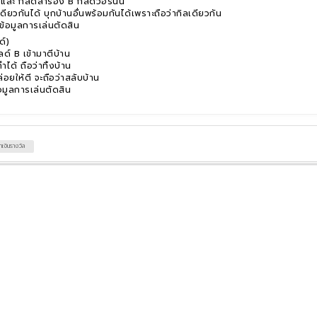
และ กิลด์สำรอง B กิลด์วอร์นั้น
ยวกันได้ บุกบ้านอื่นพร้อมกันได้เพราะถือว่ากิลเดียวกัน
อมูลการเล่นตัดสิน
ด์)
ด์ B เข้ามาตีบ้าน
ได้ ถือว่าทิ้งบ้าน
อยให้ตี จะถือว่าสลับบ้าน
ูลการเล่นตัดสิน
เงินรางวัล