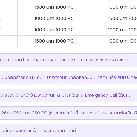
C
1500 บาท 1000 PC
1000 บาท 10
C
1000 บาท 1000 PC
1500 บาท 100
C
1000 บาท 1000 PC
1000 บาท 10
C
1500 บาท 1000 PC
1000 บาท 10
การเปลี่ยนแปลงตามจำนวนกิลด์ โดยทีมงานไม่ต้องแจ้งให้ทราบล่วงหน้า
นแบบกิลด์สำรอง (12 คน 1 ปาร์ตี้รวมกับกิลด์หลักนับ 1 กิลด์) หรือเล่นแบบกิลด์ส
ีเสร็จจะวาปหน้าบ้านจะปิดทันที สามารถใช้สกิล Emergency Call ได้ปกติ
26คน 250 บาท 250 PC (หากเล่นไม่เต็มที่ มาไม่ครบจำนวนจะโดนตัดเงินเดือ
คนทีมงานจะตัดสิทธิ์ขาดวอร์ในวอนั้นๆทันที