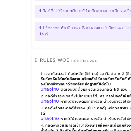
กิลด์ที่ไม่ได้ลงทะเบียนได้บ้านทีมงานจะเอาเงินรางว
1 Season ห้ามมีการลากิลด์วอร์แบบไม่มีเหตุผล ไม่เ
1วอร์
RULES WOE
กติกากิลด์วอร์
1. เวลากิลด์วอร์ กิลด์หลัก (36 คน) และกิลด์สาขา2 (กิล
รียห้องหินได้แต่หลังจากเครียแล้วให้ออกห้องหินทันที 
จะมีการพิจารณาด้วยคลิปหลักฐานที่มีต่อไป
บทลงโทษ
ตัดเงินมิตติ้งและเงินเดือนกิลด์ 1/3 ส่วน
2. กิลด์สำรอง(กิลด์2ไม่เกิน1ปาร์ตี้)
สามารถป้องกันในห้
บทลงโทษ
หากได้บ้านงดแจกรางวัล นำเงินรางวัลไปห
3. กิลด์หลักและกิลด์สำรอง (นับ 1 กิลด์) หรือกิลสาข
ได้
บทลงโทษ
หากได้บ้านงดแจกรางวัล นำเงินรางวัลไปหาร
4. กิลด์พันใจ
สามารถเข้ามาช่วยเครียห้องหินได้แต่หลังจ
ตั้งใจกัน 2 กิลด์ในชั้นเดียวกันทีมงานจะมีการพิจารณาด้